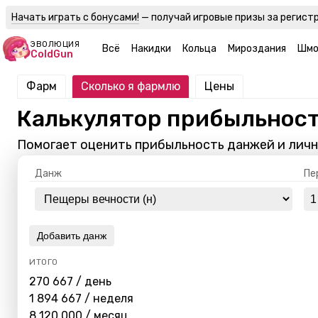
Начать играть с бонусами!
— получай игровые призы за регист
ЭВОЛЮЦИЯ
Всё
Накидки
Кольца
Мироздания
Шм
ColdGun
Фарм
Сколько я фармлю
Цены
Калькулятор прибыльнос
Помогает оценить прибыльность данжей и личн
Данж
Пе
Добавить данж
ИТОГО
270 667
/ день
1 894 667
/ неделя
8 120 000
/ месяц